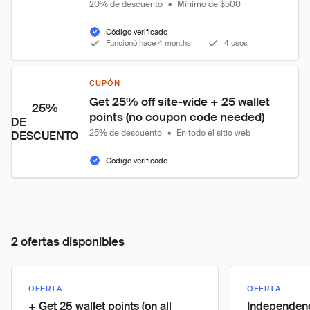
20% de descuento
•
Mínimo de $500
Código verificado
Funcionó hace 4 months
4 usos
CUPÓN
Get 25% off site-wide + 25 wallet 
25%
points (no coupon code needed)
DE
25% de descuento
•
En todo el sitio web
DESCUENTO
Código verificado
2 ofertas disponibles
OFERTA
OFERTA
+ Get 25 wallet points (on all
Independenc