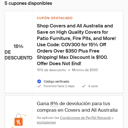
5 cupones disponibles
CUPÓN DESTACADO
Shop Covers and All Australia and 
Save on High Quality Covers for 
Patio Furniture, Fire Pits, and More! 
Use Code: COV300 for 15% Off 
15%
Orders Over $350 Plus Free 
DE
Shipping! Max Discount is $100. 
DESCUENTO
Offer Does Not End!
15% de descuento
•
Mínimo de $350
Código verificado
Funcionó hace 2 days
4 usos
Gana 
8%
 de devolución para tus 
compras en Covers and All Australia
Se aplican las 
Condiciones de PayPal Rewards
 y 
exclusiones
.