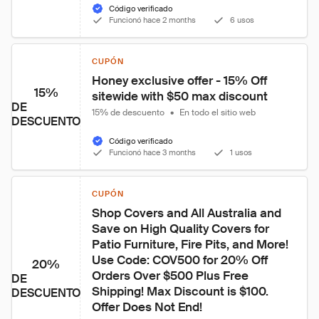
Código verificado
Funcionó hace 2 months
6 usos
CUPÓN
Honey exclusive offer - 15% Off 
15%
sitewide with $50 max discount
DE
15% de descuento
•
En todo el sitio web
DESCUENTO
Código verificado
Funcionó hace 3 months
1 usos
CUPÓN
Shop Covers and All Australia and 
Save on High Quality Covers for 
Patio Furniture, Fire Pits, and More! 
Use Code: COV500 for 20% Off 
20%
Orders Over $500 Plus Free 
DE
Shipping! Max Discount is $100. 
DESCUENTO
Offer Does Not End!