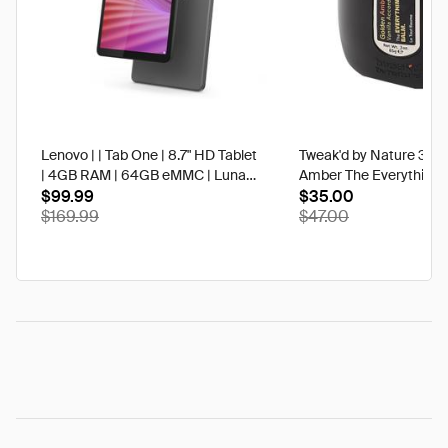
Lenovo | | Tab One | 8.7" HD Tablet
Tweak'd by Nature 3 oz
| 4GB RAM | 64GB eMMC | Luna
Amber The Everything 
Grey | Best Buy
$99.99
$35.00
$169.99
$47.00