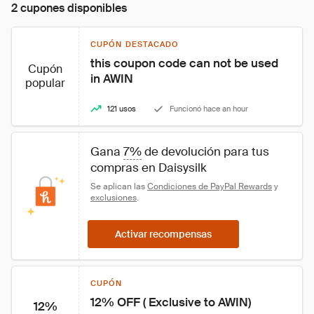
2 cupones disponibles
CUPÓN DESTACADO
this coupon code can not be used 
Cupón
in AWIN
popular
121 usos
Funcionó hace an hour
Gana 
7%
 de devolución para tus 
compras en Daisysilk
Se aplican las 
Condiciones de PayPal Rewards
 y 
exclusiones
.
Activar recompensas
CUPÓN
12% OFF ( Exclusive to AWIN)
12%