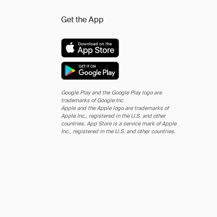
Get the App
Google Play and the Google Play logo are
trademarks of Google Inc.
Apple and the Apple logo are trademarks of
Apple Inc., registered in the U.S. and other
countries. App Store is a service mark of Apple
Inc., registered in the U.S. and other countries.