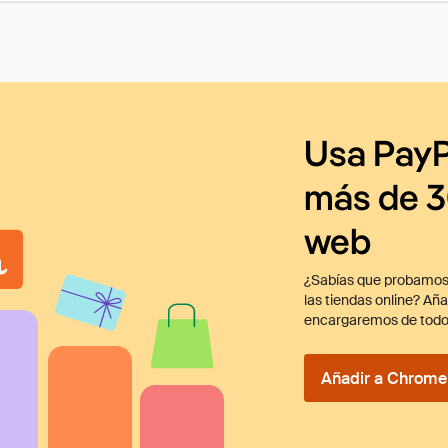
Usa PayP
más de 3
web
¿Sabías que probamos
las tiendas online? Añ
encargaremos de todo
Añadir a Chrome 