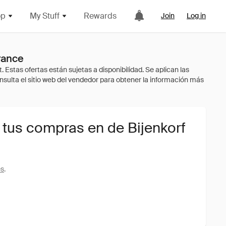
op
My Stuff
Rewards
Join
Log in
rance
 tus compras en de Bijenkorf
es
.