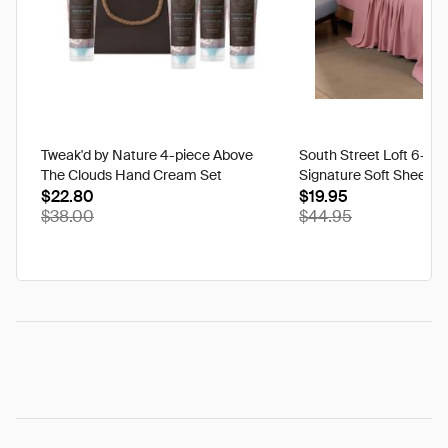
Tweak'd by Nature 4-piece Above
South Street Loft 6-pi
The Clouds Hand Cream Set
Signature Soft Sheet S
$22.80
$19.95
$38.00
$44.95