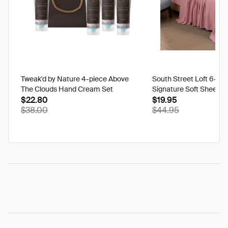
Tweak'd by Nature 4-piece Above
South Street Loft 6-pi
The Clouds Hand Cream Set
Signature Soft Sheet S
$22.80
$19.95
$38.00
$44.95