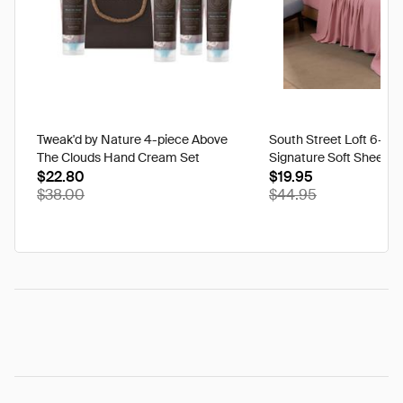
Tweak'd by Nature 4-piece Above
South Street Loft 6-pi
The Clouds Hand Cream Set
Signature Soft Sheet S
$22.80
$19.95
$38.00
$44.95