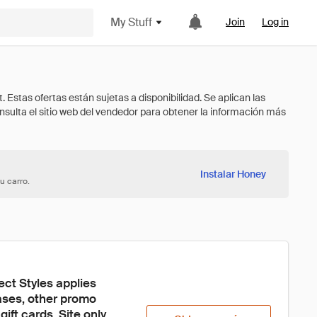
My Stuff
Join
Log in
Instalar Honey
u carro.
ect Styles applies 
hases, other promo 
ft cards. Site only 