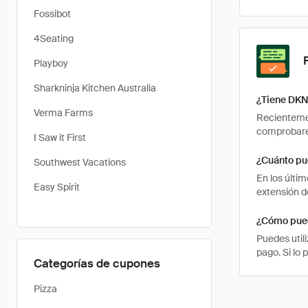
Fossibot
4Seating
Playboy
Sharkninja Kitchen Australia
¿Tiene DKN
Verma Farms
Recientemen
comprobarem
I Saw it First
¿Cuánto pu
Southwest Vacations
En los últi
Easy Spirit
extensión d
¿Cómo pued
Puedes util
pago. Si lo
Categorías de cupones
Pizza