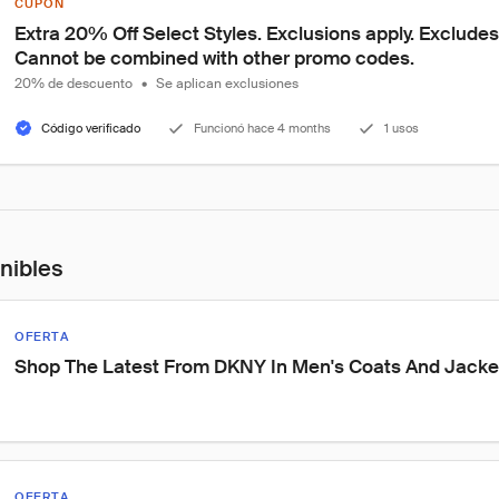
CUPÓN
Extra 20% Off Select Styles. Exclusions apply. Excludes f
Cannot be combined with other promo codes.
20% de descuento
•
Se aplican exclusiones
Código verificado
Funcionó hace 4 months
1 usos
onibles
OFERTA
Shop The Latest From DKNY In Men's Coats And Jacke
OFERTA