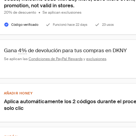
promotion, not valid in stores.
20% de descuento
•
Se aplican exclusiones
Código verificado
Funcionó hace 22 days
23 usos
Gana 
4%
 de devolución para tus compras en DKNY
Se aplican las 
Condiciones de PayPal Rewards
 y 
exclusiones
.
AÑADIR HONEY
Aplica automáticamente los 2 códigos durante el proc
solo clic