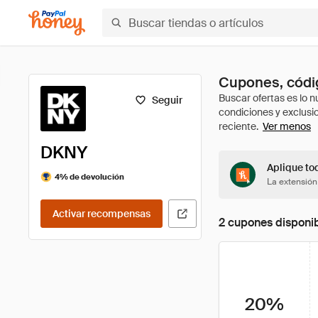
Cupones, códi
Seguir
Ver menos
DKNY
Aplique to
4% de devolución
La extensión
Activar recompensas
2 cupones disponi
20%