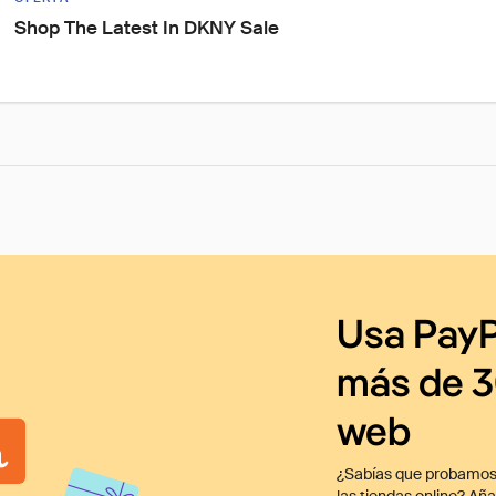
Shop The Latest In DKNY Sale
Usa PayP
más de 3
web
¿Sabías que probamos