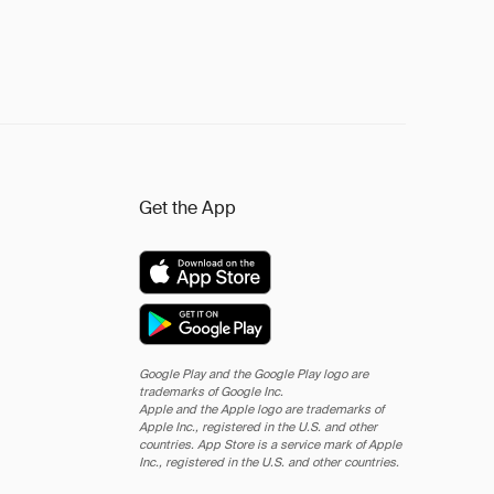
Get the App
Google Play and the Google Play logo are
trademarks of Google Inc.
Apple and the Apple logo are trademarks of
Apple Inc., registered in the U.S. and other
countries. App Store is a service mark of Apple
Inc., registered in the U.S. and other countries.