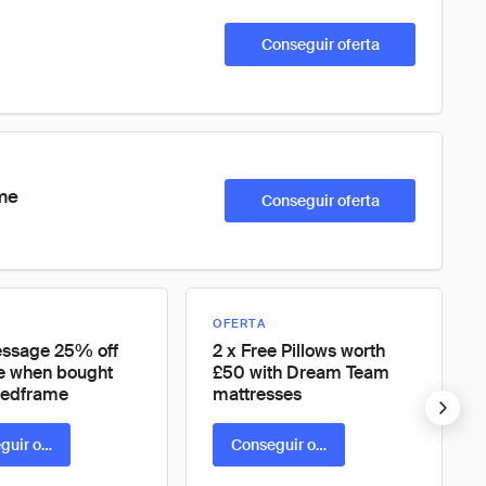
Conseguir oferta
me
Conseguir oferta
OFERTA
essage 25% off
2 x Free Pillows worth
re when bought
£50 with Dream Team
bedframe
mattresses
guir oferta
Conseguir oferta