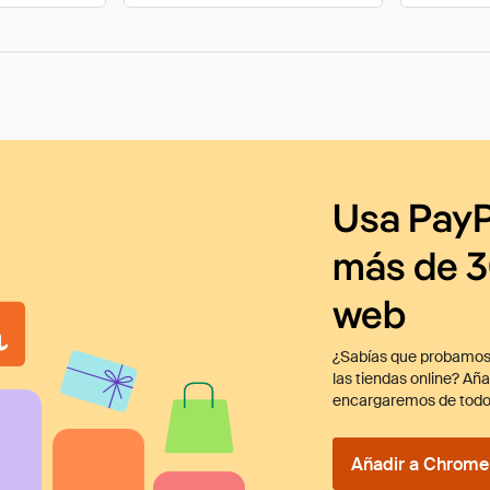
Usa PayP
más de 3
web
¿Sabías que probamos
las tiendas online? Añ
encargaremos de todo
Añadir a Chrome 