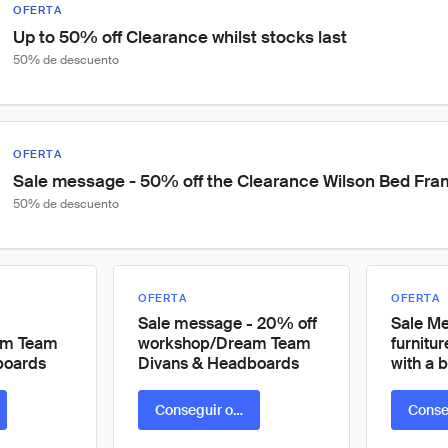
OFERTA
Up to 50% off Clearance whilst stocks last
50% de descuento
OFERTA
Sale message - 50% off the Clearance Wilson Bed Fra
50% de descuento
OFERTA
OFERTA
Sale message - 20% off
Sale M
am Team
workshop/Dream Team
furnitu
boards
Divans & Headboards
with a 
ta
Conseguir oferta
Conse