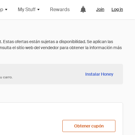
op
My Stuff
Rewards
Join
Log in
Instalar Honey
u carro.
Obtener cupón