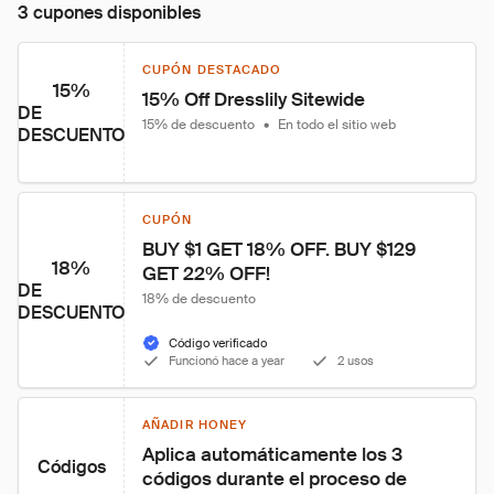
3 cupones disponibles
CUPÓN DESTACADO
15%
15% Off Dresslily Sitewide
DE
15% de descuento
•
En todo el sitio web
DESCUENTO
CUPÓN
BUY $1 GET 18% OFF. BUY $129 
18%
GET 22% OFF!
DE
18% de descuento
DESCUENTO
Código verificado
Funcionó hace a year
2 usos
AÑADIR HONEY
Aplica automáticamente los 3 
Códigos
códigos durante el proceso de 