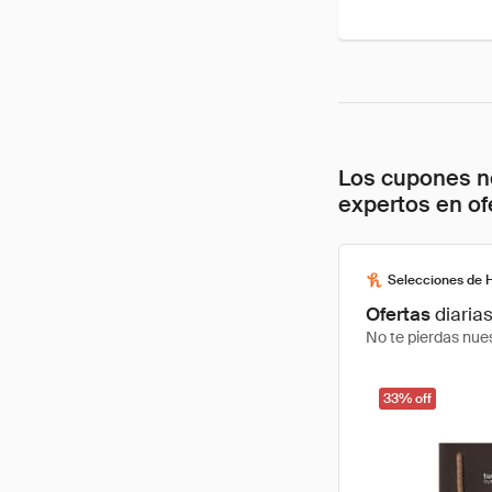
Los cupones no
expertos en of
Selecciones de 
Ofertas
diaria
No te pierdas nues
33% off