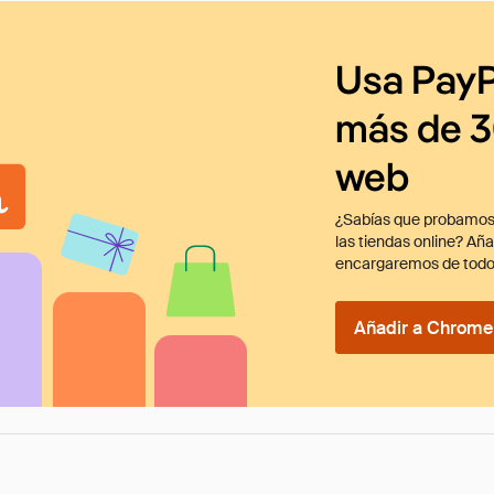
Usa PayP
más de 3
web
¿Sabías que probamos
las tiendas online? Añ
encargaremos de todo
Añadir a Chrome 