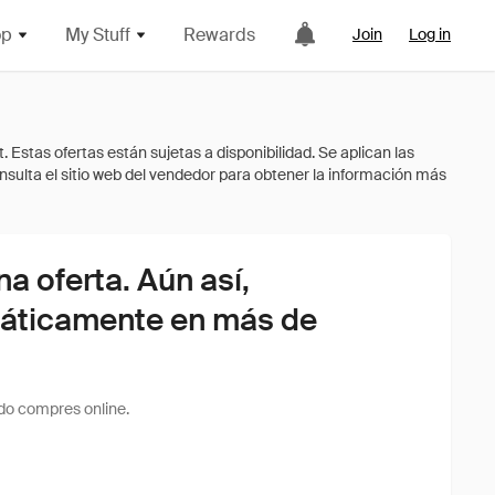
op
My Stuff
Rewards
Join
Log in
 oferta. Aún así,
áticamente en más de
do compres online.