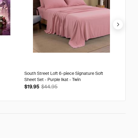
South Street Loft 6-piece Signature Soft
Tweak'd
Sheet Set - Purple Ikat - Twin
Volumi
$19.95
$44.95
$93.9