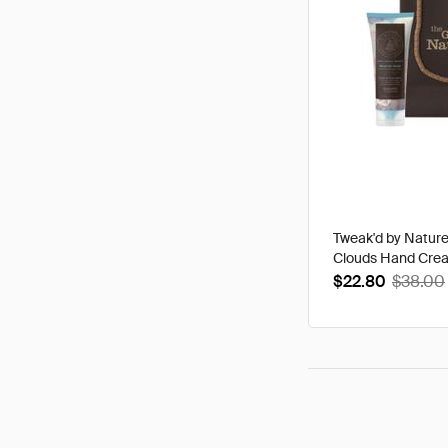
Tweak'd by Natur
Clouds Hand Cre
$22.80
$38.00