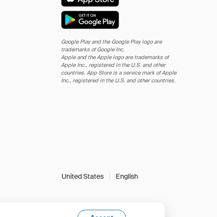
Google Play and the Google Play logo are
trademarks of Google Inc.
Apple and the Apple logo are trademarks of
Apple Inc., registered in the U.S. and other
countries. App Store is a service mark of Apple
Inc., registered in the U.S. and other countries.
United States
English