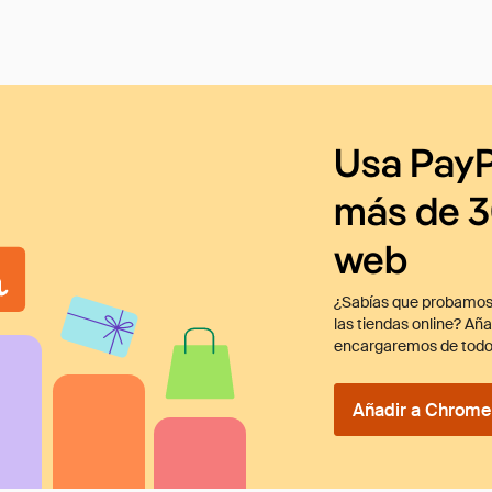
Usa PayP
más de 3
web
¿Sabías que probamos
las tiendas online? Añ
encargaremos de todo
Añadir a Chrome 