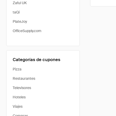
Zaful UK
taQi
PlateJoy
OfficeSupply.com
Categorías de cupones
Pizza
Restaurantes
Televisores
Hoteles
Viajes
Compras