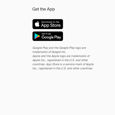
Get the App
Google Play and the Google Play logo are
trademarks of Google Inc.
Apple and the Apple logo are trademarks of
Apple Inc., registered in the U.S. and other
countries. App Store is a service mark of Apple
Inc., registered in the U.S. and other countries.