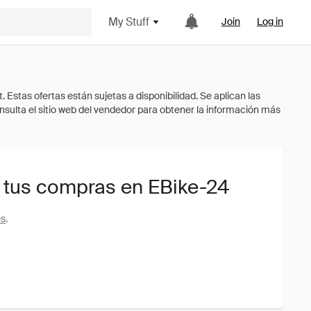
My Stuff
Join
Log in
 tus compras en EBike-24
es
.