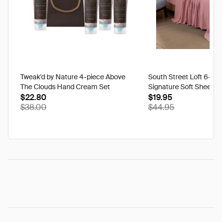
Tweak'd by Nature 4-piece Above
South Street Loft 6-pi
The Clouds Hand Cream Set
Signature Soft Sheet Se
$22.80
Ikat - Twin
$19.95
$38.00
$44.95