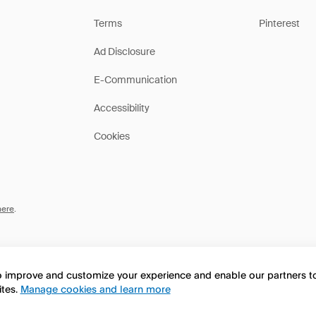
Terms
Pinterest
Ad Disclosure
E-Communication
Accessibility
Cookies
here
.
to improve and customize your experience and enable our partners 
ites.
Manage cookies and learn more
this page in English?
No, seguir navegando