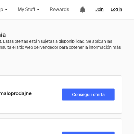
op
My Stuff
Rewards
Join
Log in
ia
 maloprodajne 
Conseguir oferta