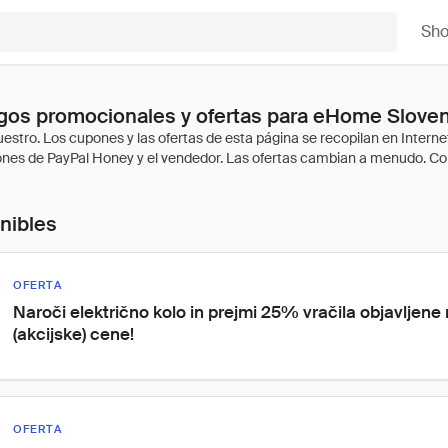
Sh
gos promocionales y ofertas para eHome Sloven
onibles
OFERTA
Naroči električno kolo in prejmi 25% vračila objavljene
(akcijske) cene!
OFERTA