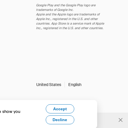
Google Play and the Google Play logo are
trademarks of Google Inc.
Apple and the Apple logo are trademarks of
Apple Inc., registered in the U.S. and other
countries. App Store is a service mark of Apple
Inc., registered in the U.S. and other countries.
United States
English
Accept
to show you
Decline
Yes, change to English