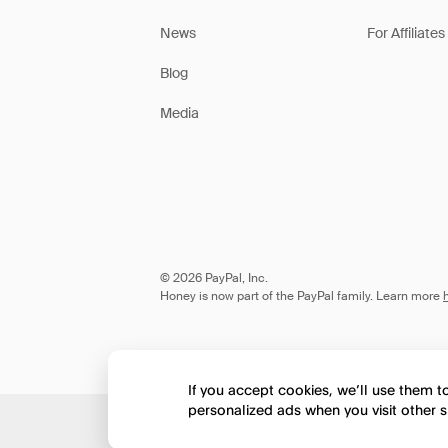
News
For Affiliates
Blog
Media
© 2026 PayPal, Inc.
Honey is now part of the PayPal family. Learn more
If you accept cookies, we’ll use them 
personalized ads when you visit other s
Would you like to view 