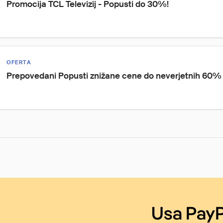
Promocija TCL Televizij - Popusti do 30%!
OFERTA
Prepovedani Popusti znižane cene do neverjetnih 60%
Usa PayP