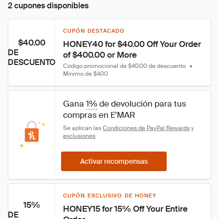
2 cupones disponibles
CUPÓN DESTACADO
$40.00
HONEY40 for $40.00 Off Your Order 
DE
of $400.00 or More
DESCUENTO
Código promocional de $40.00 de descuento
•
Mínimo de $400
Gana 
1%
 de devolución para tus 
compras en E'MAR
Se aplican las 
Condiciones de PayPal Rewards
 y 
exclusiones
.
Activar recompensas
CUPÓN EXCLUSIVO DE HONEY
15%
HONEY15 for 15% Off Your Entire 
DE