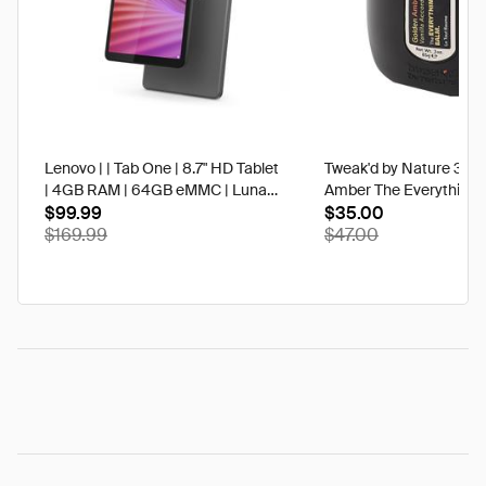
Lenovo | | Tab One | 8.7" HD Tablet
Tweak'd by Nature 3 oz
| 4GB RAM | 64GB eMMC | Luna
Amber The Everything 
Grey | Best Buy
$99.99
$35.00
$169.99
$47.00