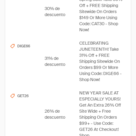
Off + FREE Shipping
30% de
Sitewide On Orders
descuento
$149 Or More Using
Code: CAT30 - Shop
Now!
CELEBRATING
DIGE66
JUNETEENTH! Take
31% Off + FREE
31% de
Shipping Sitewide On
descuento
Orders $99 Or More
Using Code: DIGE66 -
Shop Now!
NEW YEAR SALE AT
GET26
ESPECIALLY YOURS!
Get An Extra 26% Off
26% de
Site Wide + Free
descuento
Shipping On Orders
$99+ - Use Code:
GET26 At Checkout!
Shop...