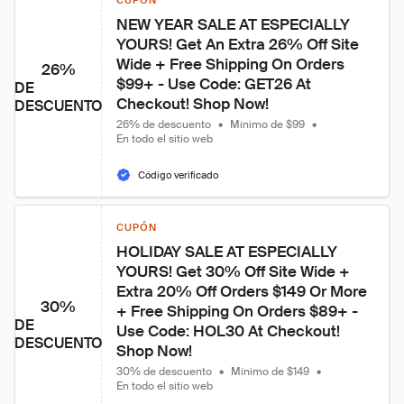
CUPÓN
NEW YEAR SALE AT ESPECIALLY 
YOURS! Get An Extra 26% Off Site 
Wide + Free Shipping On Orders 
26%
$99+ - Use Code: GET26 At 
DE
Checkout! Shop Now!
DESCUENTO
26% de descuento
•
Mínimo de $99
•
En todo el sitio web
Código verificado
CUPÓN
HOLIDAY SALE AT ESPECIALLY 
YOURS! Get 30% Off Site Wide + 
Extra 20% Off Orders $149 Or More 
30%
+ Free Shipping On Orders $89+ - 
DE
Use Code: HOL30 At Checkout! 
DESCUENTO
Shop Now!
30% de descuento
•
Mínimo de $149
•
En todo el sitio web