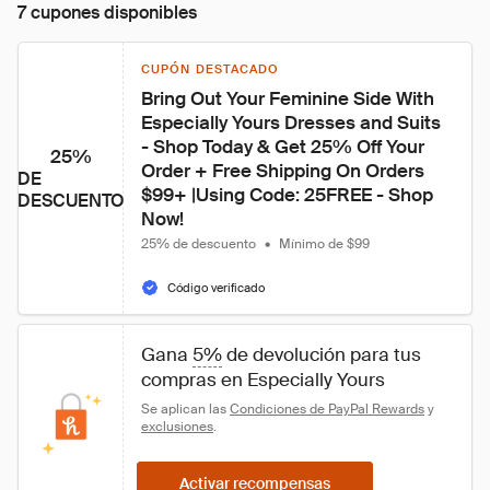
7 cupones disponibles
CUPÓN DESTACADO
Bring Out Your Feminine Side With 
Especially Yours Dresses and Suits 
- Shop Today & Get 25% Off Your 
25%
Order + Free Shipping On Orders 
DE
$99+ |Using Code: 25FREE - Shop 
DESCUENTO
Now!
25% de descuento
•
Mínimo de $99
Código verificado
Gana 
5%
 de devolución para tus 
compras en Especially Yours
Se aplican las 
Condiciones de PayPal Rewards
 y 
exclusiones
.
Activar recompensas