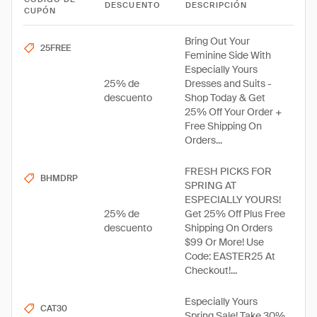
DESCUENTO
DESCRIPCIÓN
CUPÓN
Bring Out Your
25FREE
Feminine Side With
Especially Yours
25% de
Dresses and Suits -
descuento
Shop Today & Get
25% Off Your Order +
Free Shipping On
Orders...
FRESH PICKS FOR
BHMDRP
SPRING AT
ESPECIALLY YOURS!
25% de
Get 25% Off Plus Free
descuento
Shipping On Orders
$99 Or More! Use
Code: EASTER25 At
Checkout!...
Especially Yours
CAT30
Spring Sale! Take 30%