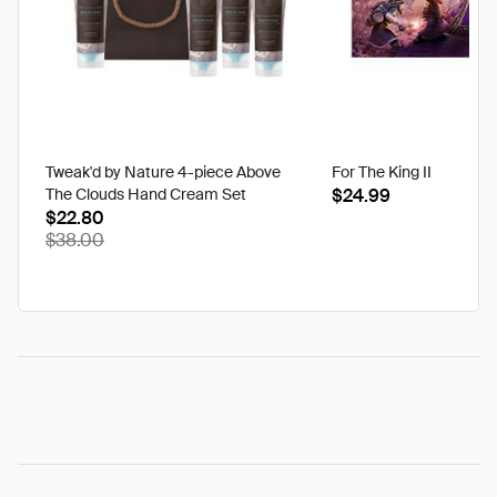
Tweak'd by Nature 4-piece Above
For The King II
The Clouds Hand Cream Set
$24.99
$22.80
$38.00