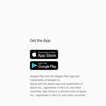
Get the App
Google Play and the Google Play logo are
trademarks of Google Inc.
Apple and the Apple logo are trademarks of
Apple Inc., registered in the U.S. and other
countries. App Store is a service mark of Apple
Inc., registered in the U.S. and other countries.