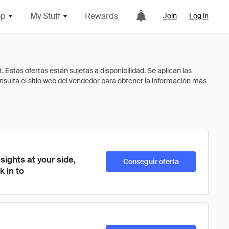
op
My Stuff
Rewards
Join
Log in
sights at your side, 
Conseguir oferta
 in to