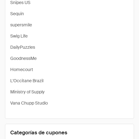
Snipes US
Sequin
supersmile
Swig Life
DailyPuzzles
GoodnessMe
Homecourt
L'Occitane Brazil
Ministry of Supply
Vana Chupp Studio
Categorías de cupones