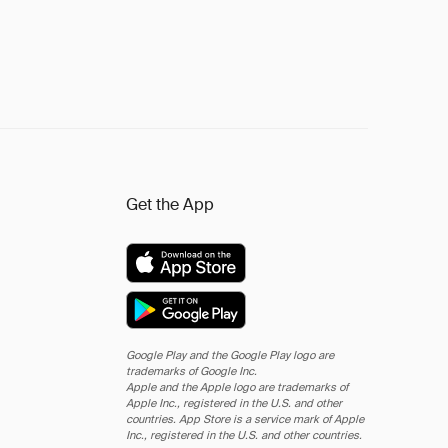
Get the App
Google Play and the Google Play logo are
trademarks of Google Inc.
Apple and the Apple logo are trademarks of
Apple Inc., registered in the U.S. and other
countries. App Store is a service mark of Apple
Inc., registered in the U.S. and other countries.