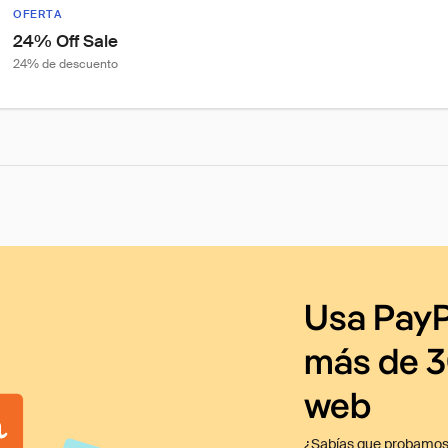
OFERTA
24% Off Sale
24% de descuento
Usa PayP
más de 3
web
¿Sabías que probamos