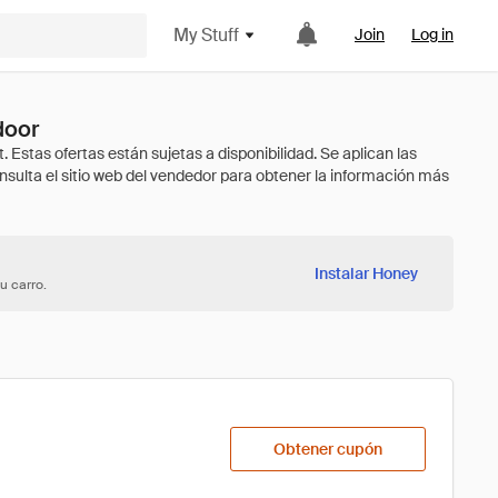
My Stuff
Join
Log in
door
Instalar Honey
u carro.
Obtener cupón