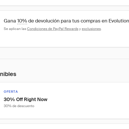
Gana 
10%
 de devolución para tus compras en Evolutio
Se aplican las 
Condiciones de PayPal Rewards
 y 
exclusiones
.
onibles
OFERTA
30% Off Right Now
30% de descuento