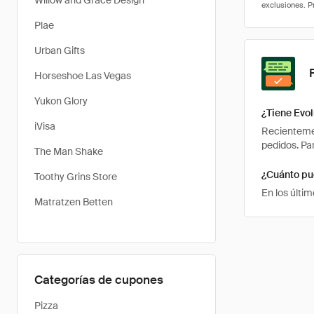
Willow and Grace Design
Plae
Urban Gifts
Horseshoe Las Vegas
Yukon Glory
¿Tiene Evo
iVisa
Recientemen
pedidos. Pa
The Man Shake
¿Cuánto pu
Toothy Grins Store
En los últi
Matratzen Betten
Categorías de cupones
Pizza