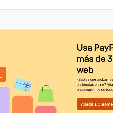
Usa PayP
más de 3
web
¿Sabías que probamos
las tiendas online? Añ
encargaremos de todo
Añadir a Chrome 