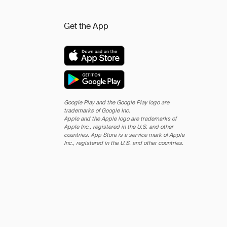
Get the App
Google Play and the Google Play logo are
trademarks of Google Inc.
Apple and the Apple logo are trademarks of
Apple Inc., registered in the U.S. and other
countries. App Store is a service mark of Apple
Inc., registered in the U.S. and other countries.