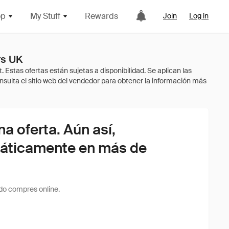
op
My Stuff
Rewards
Join
Log in
rs UK
 oferta. Aún así,
áticamente en más de
do compres online.