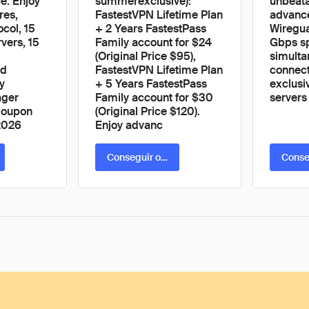
e. Enjoy
summerexclusive):
unbeata
res,
FastestVPN Lifetime Plan
advance
col, 15
+ 2 Years FastestPass
Wiregua
vers, 15
Family account for $24
Gbps sp
(Original Price $95),
simult
nd
FastestVPN Lifetime Plan
connect
y
+ 5 Years FastestPass
exclusi
ager
Family account for $30
servers
Coupon
(Original Price $120).
2026
Enjoy advanc
ta
Conseguir oferta
Conse