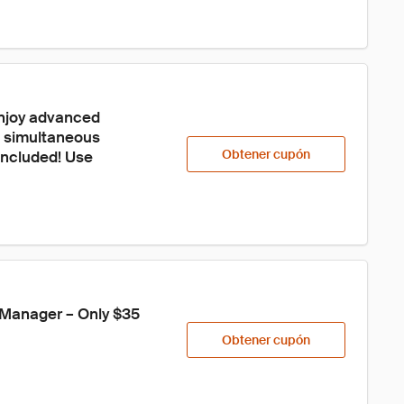
Enjoy advanced 
5 simultaneous 
Obtener cupón
ncluded! Use 
 Manager – Only $35 
Obtener cupón