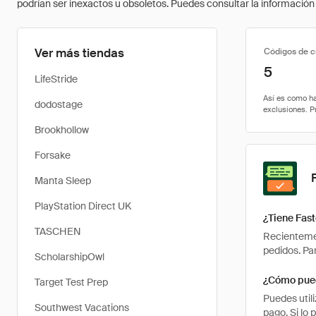
podrían ser inexactos u obsoletos. Puedes consultar la información m
Ver más tiendas
Códigos de 
5
LifeStride
dodostage
Brookhollow
Forsake
Manta Sleep
PlayStation Direct UK
¿Tiene Fas
TASCHEN
Recientemen
pedidos. Pa
ScholarshipOwl
¿Cómo pued
Target Test Prep
Puedes util
Southwest Vacations
pago. Si lo