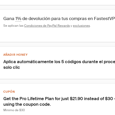
Gana 
1%
 de devolución para tus compras en FastestV
Se aplican las 
Condiciones de PayPal Rewards
 y 
exclusiones
.
AÑADIR HONEY
Aplica automáticamente los 5 códigos durante el proc
solo clic
CUPÓN
Get the Pro Lifetime Plan for just $21.90 instead of $30
using the coupon code.
Mínimo de $30