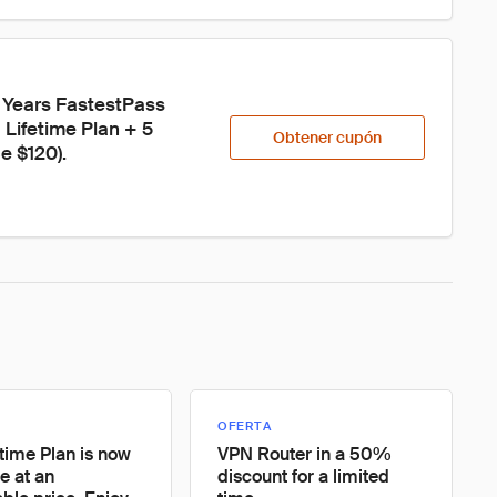
 Years FastestPass 
 Lifetime Plan + 5 
Obtener cupón
e $120).
OFERTA
etime Plan is now
VPN Router in a 50%
e at an
discount for a limited