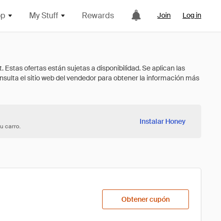
op
My Stuff
Rewards
Join
Log in
Instalar Honey
u carro.
Obtener cupón