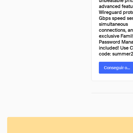
unbeatable pric
advanced featu
Wireguard proto
Gbps speed ser
simultaneous
connections, a
exclusive Famil
Password Man
included! Use 
code: summer
Conseguir ofer