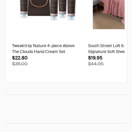
Tweak'd by Nature 4-piece Above
South Street Loft 6-pi
The Clouds Hand Cream Set
Signature Soft Sheet S
$22.80
$19.95
$38.00
$44.95