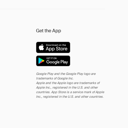
Get the App
Google Play and the Google Play logo are
trademarks of Google Inc.
Apple and the Apple logo are trademarks of
Apple Inc., registered in the U.S. and other
countries. App Store is a service mark of Apple
Inc., registered in the U.S. and other countries.