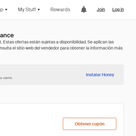
op
My Stuff
Rewards
Join
Log in
rance
Instalar Honey
u carro.
Obtener cupón