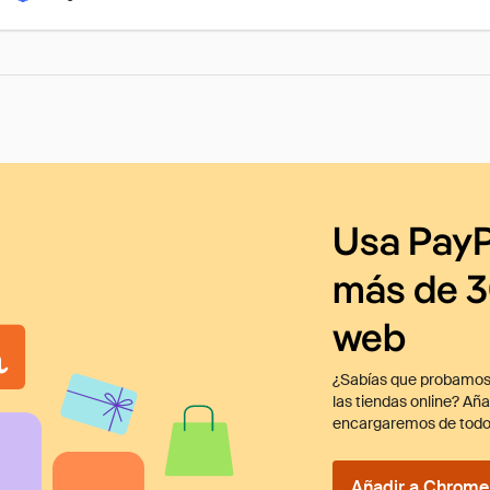
Usa PayP
más de 3
web
¿Sabías que probamos
las tiendas online? Añ
encargaremos de todo
Añadir a Chrome 