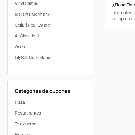
Vinyl Castle
¿Tiene Flo
Recientemen
Marantz Germany
comprobarem
Colibri Real Estate
AirClass 1on1
Osea
LilySilk Netherlands
Categorías de cupones
Pizza
Restaurantes
Televisores
Hoteles