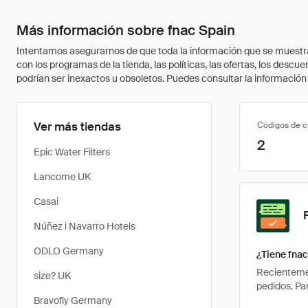
Más información sobre fnac Spain
Intentamos asegurarnos de que toda la información que se muestra a
con los programas de la tienda, las políticas, las ofertas, los des
podrían ser inexactos u obsoletos. Puedes consultar la información m
Ver más tiendas
Códigos de 
2
Epic Water Filters
Lancome UK
Casai
Núñez i Navarro Hotels
ODLO Germany
¿Tiene fna
Recientemen
size? UK
pedidos. Pa
Bravofly Germany