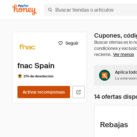
Cupones, códig
Seguir
Ver menos
fnac Spain
Aplica tod
2% de devolución
La extensión
Activar recompensas
14 ofertas disp
Rebajas