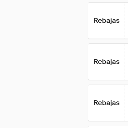
Rebajas
Rebajas
Rebajas