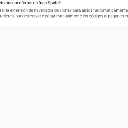
o buscar ofertas en fnac Spain?
izar la extensión de navegador de Honey para aplicar automáticament
prefieres, puedes copiar y pegar manualmente los códigos al pagar en el 