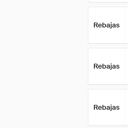
Rebajas
Rebajas
Rebajas