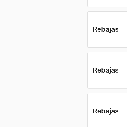
Rebajas
Rebajas
Rebajas