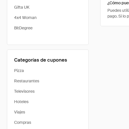
¿Cómo pued
Gifta UK
Puedes util
pago. Si lo 
4x4 Woman
BitDegree
Categorías de cupones
Pizza
Restaurantes
Televisores
Hoteles
Viajes
Compras