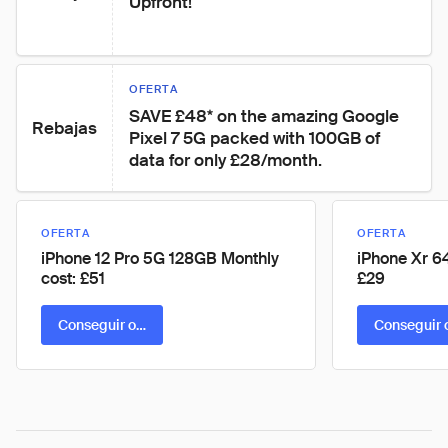
Upfront!
OFERTA
SAVE £48* on the amazing Google 
Rebajas
Pixel 7 5G packed with 100GB of 
data for only £28/month.
OFERTA
OFERTA
iPhone 12 Pro 5G 128GB Monthly
iPhone Xr 6
cost: £51
£29
Conseguir oferta
Conseguir 