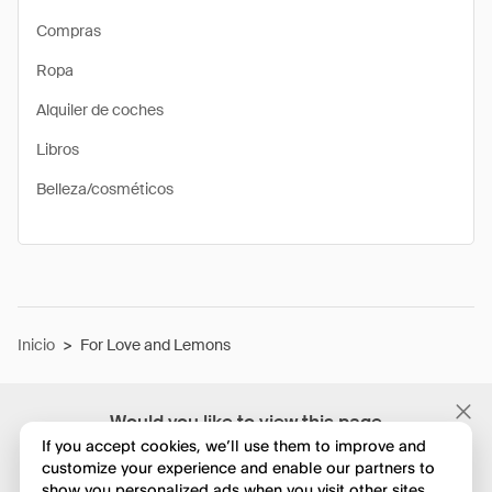
Compras
Ropa
Alquiler de coches
Libros
Belleza/cosméticos
Inicio
>
For Love and Lemons
Would you like to view this page
in English?
If you accept cookies, we’ll use them to improve and
customize your experience and enable our partners to
show you personalized ads when you visit other sites.