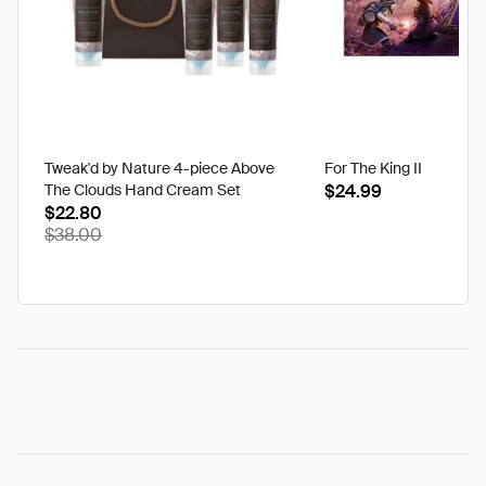
Tweak'd by Nature 4-piece Above
For The King II
The Clouds Hand Cream Set
$24.99
$22.80
$38.00