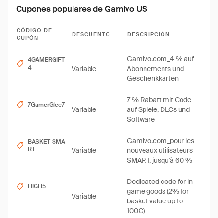
Cupones populares de Gamivo US
CÓDIGO DE
DESCUENTO
DESCRIPCIÓN
CUPÓN
Gamivo.com_4 % auf
4GAMERGIFT
4
Variable
Abonnements und
Geschenkkarten
7 % Rabatt mit Code
7GamerGlee7
Variable
auf Spiele, DLCs und
Software
Gamivo.com_pour les
BASKET-SMA
RT
Variable
nouveaux utilisateurs
SMART, jusqu'à 60 %
Dedicated code for in-
HIGH5
game goods (2% for
Variable
basket value up to
100€)