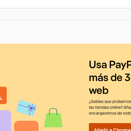
Usa PayP
más de 3
web
¿Sabías que probamos
las tiendas online? Añ
encargaremos de todo
Añadir a Chrome 