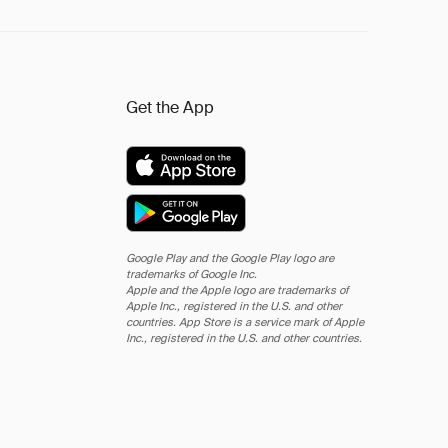
Get the App
Google Play and the Google Play logo are
trademarks of Google Inc.
Apple and the Apple logo are trademarks of
Apple Inc., registered in the U.S. and other
countries. App Store is a service mark of Apple
Inc., registered in the U.S. and other countries.