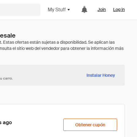
My Stuff
Join
Log in
lesale
Instalar Honey
u carro.
s ago
Obtener cupón