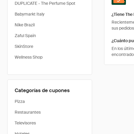
DUPLICATE - The Perfume Spot
Babymarkt Italy
¿Tiene The
Recientemen
Nike Brazil
sus pedidos
Zaful Spain
¿Cuánto pu
SkinStore
En los últi
encontrados
Wellness Shop
Categorías de cupones
Pizza
Restaurantes
Televisores
Hoteles