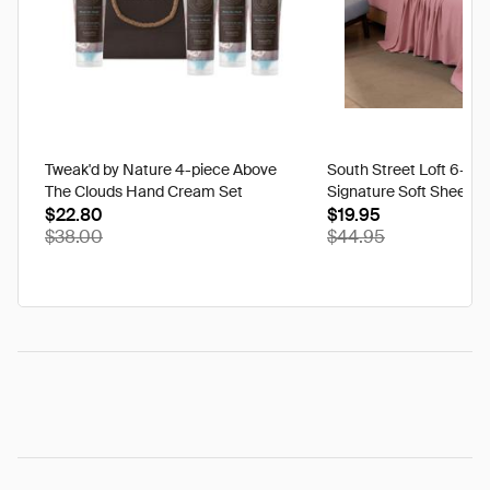
Tweak'd by Nature 4-piece Above
South Street Loft 6-pi
The Clouds Hand Cream Set
Signature Soft Sheet S
$22.80
$19.95
$38.00
$44.95