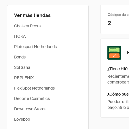
Ver más tiendas
Códigos de 
2
Chelsea Peers
HOKA
Plutosport Netherlands
Bonds
Sol Sana
¿Tiene H10
Recientemen
REPLENiX
comprobarem
FlexiSpot Netherlands
¿Cómo pued
Decorte Cosmetics
Puedes util
pago. Si lo 
Downtown Stores
Lovepop