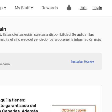
op
My Stuff
Rewards
Join
Log in
ain
Instalar Honey
u carro.
uí la tienes: 
to garantizado del 
Obtener cupón
s Canarias. Además, 