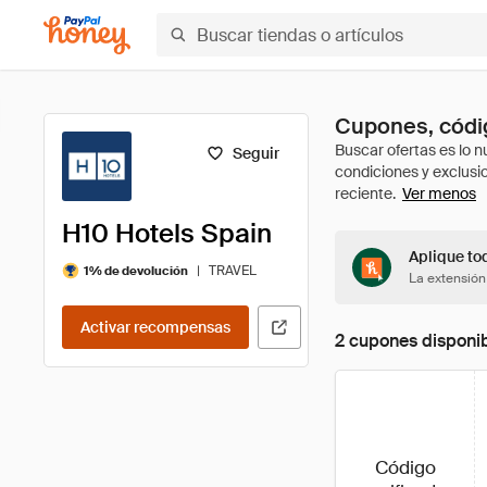
Cupones, códig
Seguir
Ver menos
H10 Hotels Spain
Aplique tod
|
TRAVEL
1% de devolución
La extensión
Activar recompensas
2 cupones disponi
Código