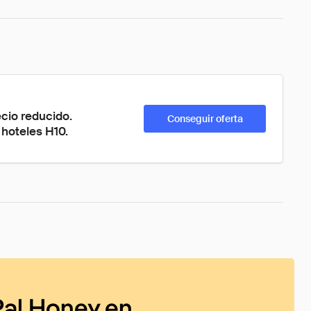
cio reducido. 
Conseguir oferta
hoteles H10.
al Honey en