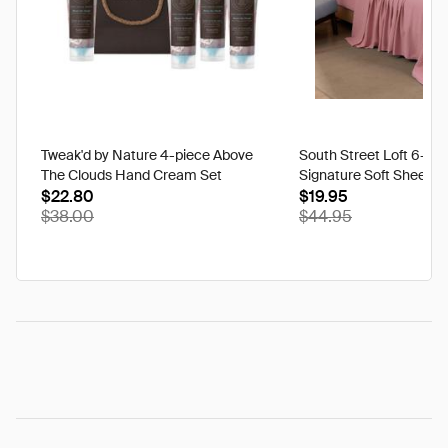
Tweak'd by Nature 4-piece Above
South Street Loft 6-pi
The Clouds Hand Cream Set
Signature Soft Sheet Se
$22.80
Ikat - Twin
$19.95
$38.00
$44.95