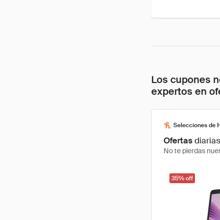
Los cupones no
expertos en of
Selecciones de 
Ofertas
diaria
No te pierdas nues
35% off