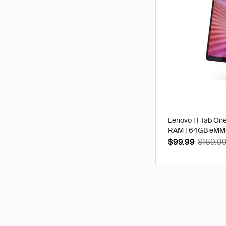
Lenovo | | Tab One
RAM | 64GB eMMC 
$99.99
$169.9