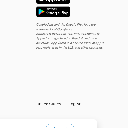
Google Play and the Google Play logo are
trademarks of Google Inc.
Apple and the Apple logo are trademarks of
Apple Inc., registered in the U.S. and other
countries. App Store is a service mark of Apple
Inc., registered in the U.S. and other countries.
United States
English