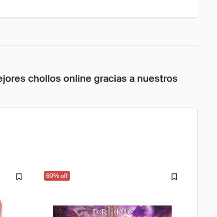
jores chollos online gracias a nuestros
60% off
33% o