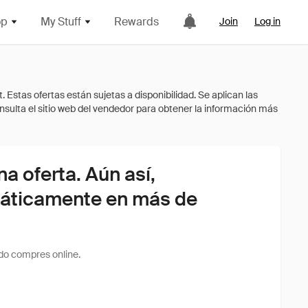
op
My Stuff
Rewards
Join
Log in
 oferta. Aún así,
áticamente en más de
do compres online.