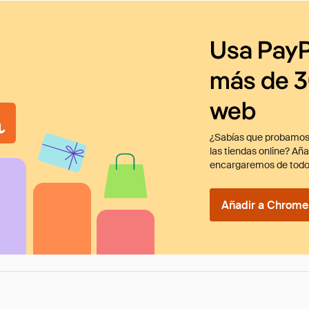
Usa PayP
más de 3
web
¿Sabías que probamos
las tiendas online? Añ
encargaremos de todo
Añadir a Chrome 