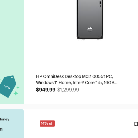
HP OmniDesk Desktop M02-0055t PC,
Windows 11 Home, Intel® Core™ i5, 16GB
RAM, 512GB SSD, Meteor silver
$949.99
$1,299.99
Honey
14% off
m