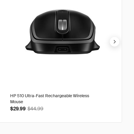
HP 510 Ultra-Fast Rechargeable Wireless
HP Univ
Mouse
$54.9
$29.99
$44.99