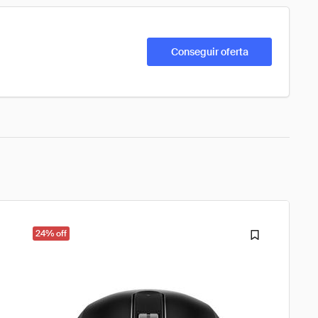
Conseguir oferta
24% off
32% o