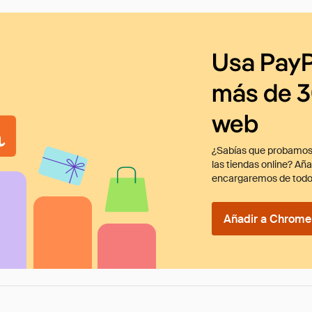
Usa PayP
más de 3
web
¿Sabías que probamos
las tiendas online? Añ
encargaremos de todo
Añadir a Chrome 