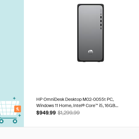
HP OmniDesk Desktop M02-0055t PC,
Windows 11 Home, Intel® Core™ i5, 16GB
RAM, 512GB SSD, Meteor silver
$949.99
$1,299.99