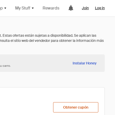
op
My Stuff
Rewards
Join
Log in
Instalar Honey
u carro.
Obtener cupón