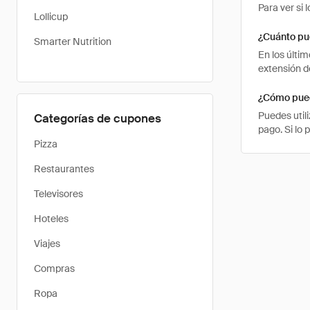
Para ver si
Lollicup
¿Cuánto pu
Smarter Nutrition
En los últi
extensión d
¿Cómo pued
Puedes util
Categorías de cupones
pago. Si lo 
Pizza
Restaurantes
Televisores
Hoteles
Viajes
Compras
Ropa