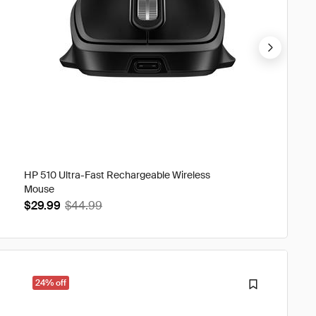
HP 510 Ultra-Fast Rechargeable Wireless
HP Univ
Mouse
$54.9
$29.99
$44.99
24% off
32% o