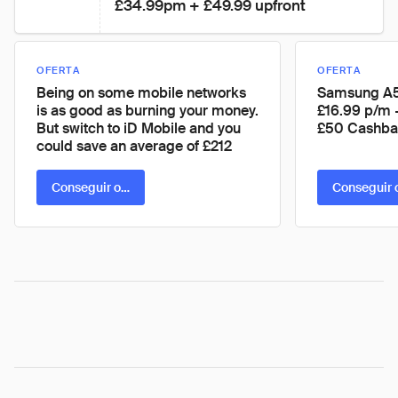
£34.99pm + £49.99 upfront
OFERTA
OFERTA
Being on some mobile networks
Samsung A5
is as good as burning your money.
£16.99 p/m 
But switch to iD Mobile and you
£50 Cashba
could save an average of £212
Conseguir oferta
Conseguir 