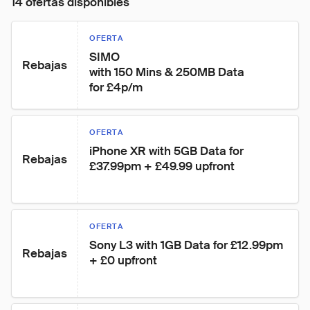
14 ofertas disponibles
OFERTA
SIMO

Rebajas
with 150 Mins & 250MB Data

for £4p/m
OFERTA
iPhone XR with 5GB Data for 
Rebajas
£37.99pm + £49.99 upfront
OFERTA
Sony L3 with 1GB Data for £12.99pm 
Rebajas
+ £0 upfront