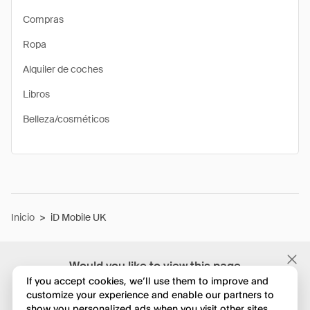
Compras
Ropa
Alquiler de coches
Libros
Belleza/cosméticos
Inicio
>
iD Mobile UK
Would you like to view this page
in English?
If you accept cookies, we’ll use them to improve and
customize your experience and enable our partners to
show you personalized ads when you visit other sites.