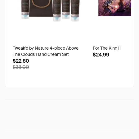
Tweak'd by Nature 4-piece Above
For The King II
The Clouds Hand Cream Set
$24.99
$22.80
$38.00