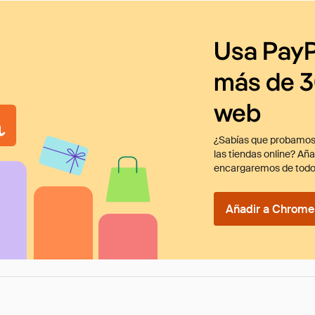
Usa PayP
más de 3
web
¿Sabías que probamos
las tiendas online? Añ
encargaremos de todo
Añadir a Chrome 