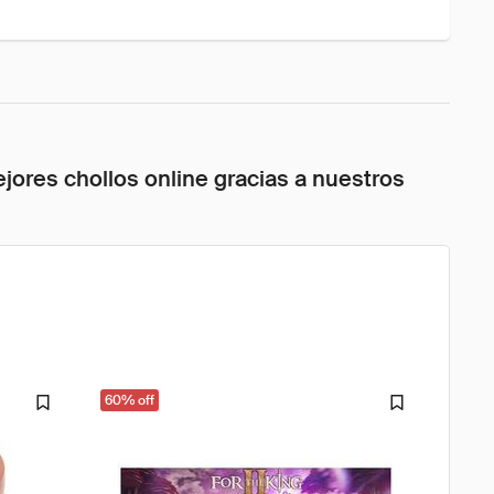
jores chollos online gracias a nuestros
60% off
33% o