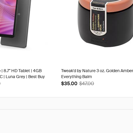
 | 8.7" HD Tablet | 4GB
Tweak'd by Nature 3 oz. Golden Ambe
| Luna Grey | Best Buy
Everything Balm
9
$35.00
$47.00