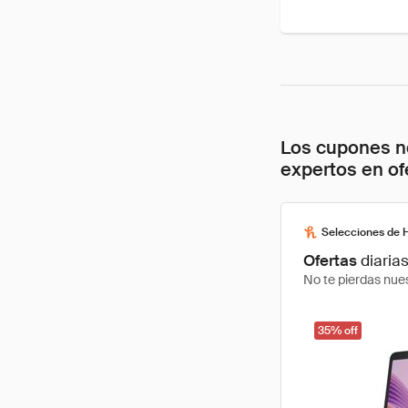
Los cupones no
expertos en of
Selecciones de 
Ofertas
diaria
No te pierdas nues
35% off