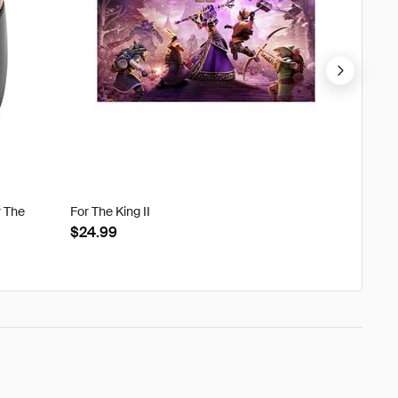
r The
For The King II
Tweak'd
Clouds
$24.99
$22.8