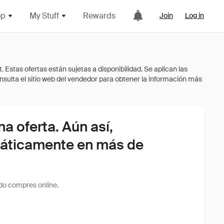
op
My Stuff
Rewards
Join
Log in
 oferta. Aún así,
áticamente en más de
do compres online.