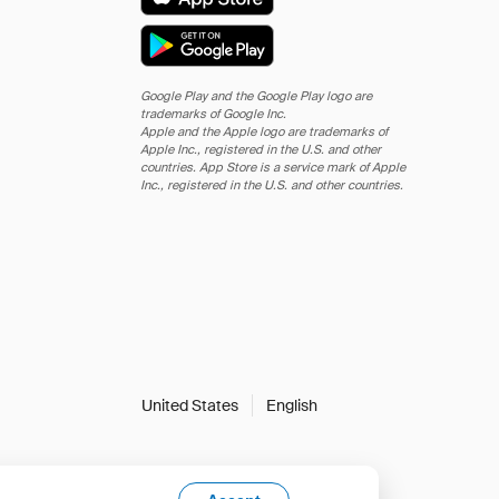
Google Play and the Google Play logo are
trademarks of Google Inc.
Apple and the Apple logo are trademarks of
Apple Inc., registered in the U.S. and other
countries. App Store is a service mark of Apple
Inc., registered in the U.S. and other countries.
United States
English