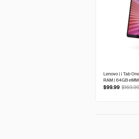
Lenovo | | Tab One
RAM | 64GB eMMC 
$99.99
$169.9