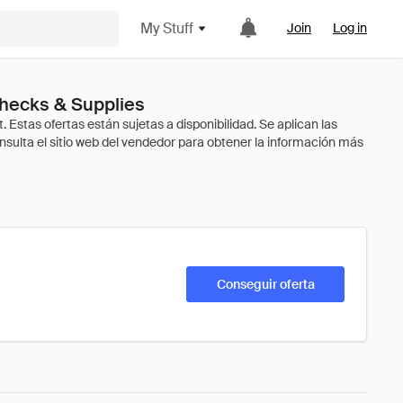
My Stuff
Join
Log in
hecks & Supplies
Conseguir oferta