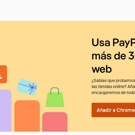
Usa PayP
más de 3
web
¿Sabías que probamos
las tiendas online? Añ
encargaremos de todo
Añadir a Chrome 