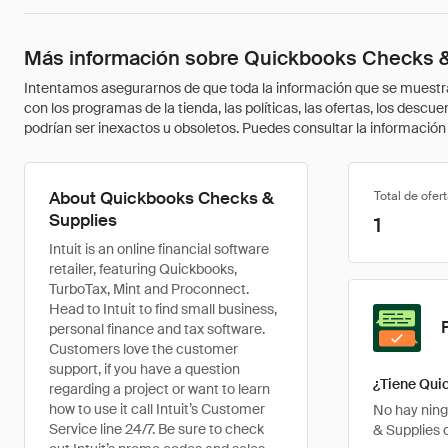
Más información sobre Quickbooks Checks &
Intentamos asegurarnos de que toda la información que se muestra a
con los programas de la tienda, las políticas, las ofertas, los des
podrían ser inexactos u obsoletos. Puedes consultar la información m
About Quickbooks Checks &
Total de ofer
Supplies
1
Intuit is an online financial software
retailer, featuring Quickbooks,
TurboTax, Mint and Proconnect.
Head to Intuit to find small business,
personal finance and tax software.
Customers love the customer
support, if you have a question
¿Tiene Qui
regarding a project or want to learn
how to use it call Intuit’s Customer
No hay ning
Service line 24/7. Be sure to check
& Supplies 