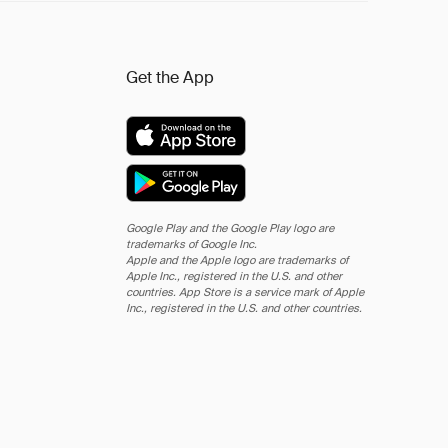
Get the App
Google Play and the Google Play logo are
trademarks of Google Inc.
Apple and the Apple logo are trademarks of
Apple Inc., registered in the U.S. and other
countries. App Store is a service mark of Apple
Inc., registered in the U.S. and other countries.