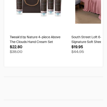
Tweak'd by Nature 4-piece Above
South Street Loft 6-pi
The Clouds Hand Cream Set
Signature Soft Sheet S
$22.80
$19.95
$38.00
$44.95