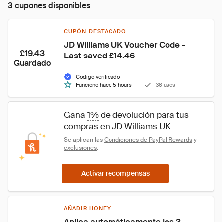
3 cupones disponibles
CUPÓN DESTACADO
JD Williams UK Voucher Code - 
£19.43
Last saved £14.46
Guardado
Código verificado
Funcionó hace 5 hours
36 usos
Gana 
1%
 de devolución para tus 
compras en JD Williams UK
Se aplican las 
Condiciones de PayPal Rewards
 y 
exclusiones
.
Activar recompensas
AÑADIR HONEY
Aplica automáticamente los 3 