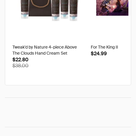
Tweak'd by Nature 4-piece Above
For The King II
The Clouds Hand Cream Set
$24.99
$22.80
$38.00