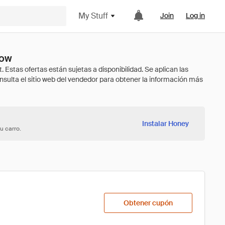
My Stuff
Join
Log in
Now
Instalar Honey
u carro.
Obtener cupón