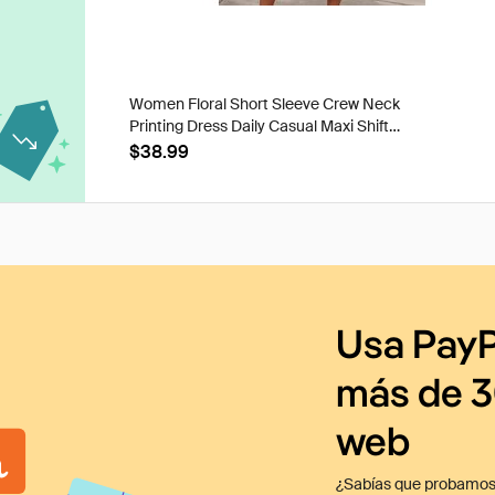
Women Floral Short Sleeve Crew Neck
Printing Dress Daily Casual Maxi Shift
Dress H-Line Summer Dress
$38.99
Usa PayP
más de 3
web
¿Sabías que probamos