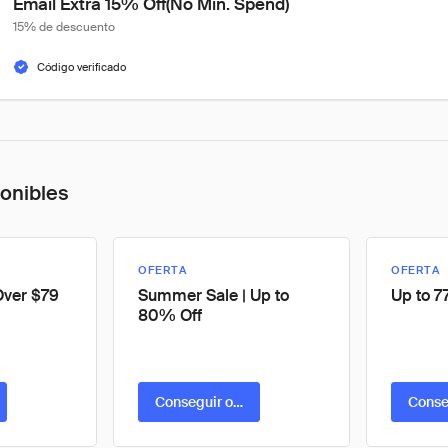
Email Extra 15% Off(No Min. Spend)
15% de descuento
Código verificado
ponibles
OFERTA
OFERTA
Over $79
Summer Sale | Up to
Up to 7
80% Off
ta
Conseguir oferta
Conse