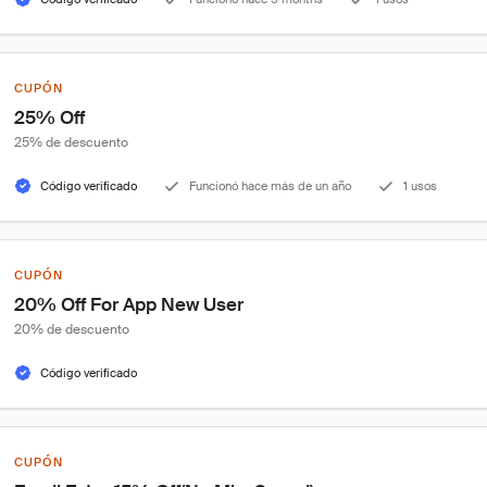
CUPÓN
25% Off
25% de descuento
Código verificado
Funcionó hace más de un año
1 usos
CUPÓN
20% Off For App New User
20% de descuento
Código verificado
CUPÓN