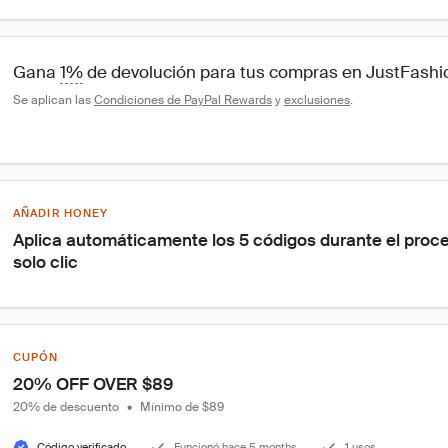
Gana 
1%
 de devolución para tus compras en JustFash
Se aplican las 
Condiciones de PayPal Rewards
 y 
exclusiones
.
AÑADIR HONEY
Aplica automáticamente los 5 códigos durante el proc
solo clic
CUPÓN
20% OFF OVER $89
20% de descuento
•
Mínimo de $89
Código verificado
Funcionó hace 5 months
1 usos