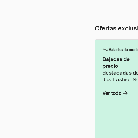
Ofertas exclus
Bajadas de preci
Bajadas de
precio
destacadas d
JustFashionN
Ver todo