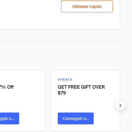
Obtener cupón
OFERTA
7% Off
GET FREE GIFT OVER
$79
guir oferta
Conseguir oferta