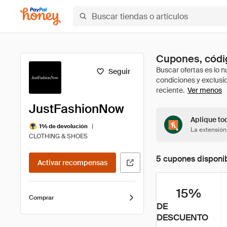
Cupones, códi
Seguir
Ver menos
JustFashionNow
Aplique to
|
1% de devolución
La extensión
CLOTHING & SHOES
5 cupones disponi
Activar recompensas
15%
Comprar
DE
DESCUENTO