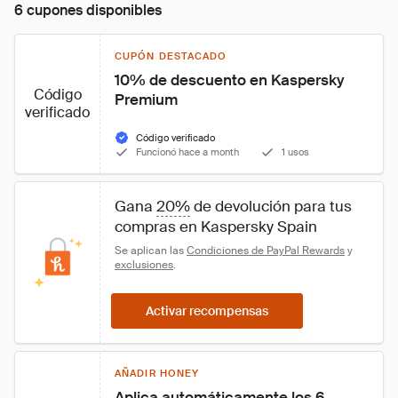
6 cupones disponibles
CUPÓN DESTACADO
10% de descuento en Kaspersky 
Código
Premium
verificado
Código verificado
Funcionó hace a month
1 usos
Gana 
20%
 de devolución para tus 
compras en Kaspersky Spain
Se aplican las 
Condiciones de PayPal Rewards
 y 
exclusiones
.
Activar recompensas
AÑADIR HONEY
Aplica automáticamente los 6 