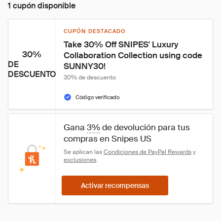
1 cupón disponible
CUPÓN DESTACADO
Take 30% Off SNIPES' Luxury 
30%
Collaboration Collection using code 
DE
SUNNY30!
DESCUENTO
30% de descuento
Código verificado
Gana 
3%
 de devolución para tus 
compras en Snipes US
Se aplican las 
Condiciones de PayPal Rewards
 y 
exclusiones
.
Activar recompensas