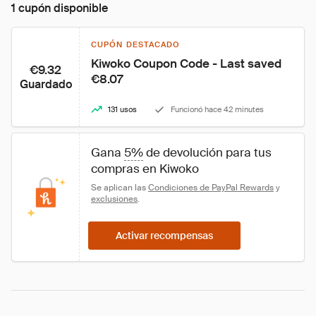
1 cupón disponible
CUPÓN DESTACADO
Kiwoko Coupon Code - Last saved 
€9.32
€8.07
Guardado
131 usos
Funcionó hace 42 minutes
Gana 
5%
 de devolución para tus 
compras en Kiwoko
Se aplican las 
Condiciones de PayPal Rewards
 y 
exclusiones
.
Activar recompensas