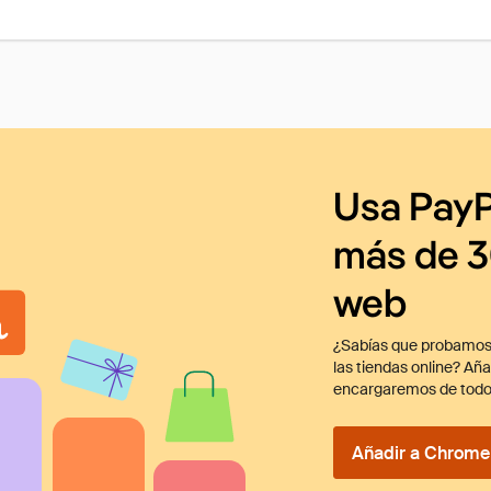
Usa PayP
más de 3
web
¿Sabías que probamos
las tiendas online? Añ
encargaremos de todo
Añadir a Chrome 