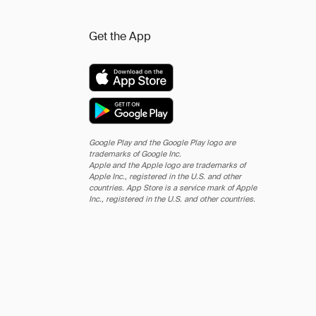
Get the App
Google Play and the Google Play logo are
trademarks of Google Inc.
Apple and the Apple logo are trademarks of
Apple Inc., registered in the U.S. and other
countries. App Store is a service mark of Apple
Inc., registered in the U.S. and other countries.