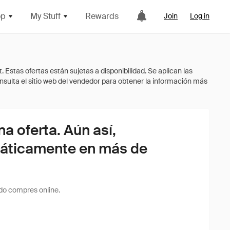
op
My Stuff
Rewards
Join
Log in
 oferta. Aún así,
áticamente en más de
do compres online.