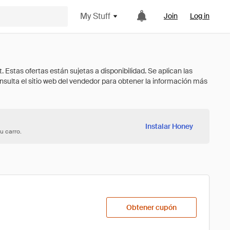
My Stuff
Join
Log in
Instalar Honey
u carro.
Obtener cupón