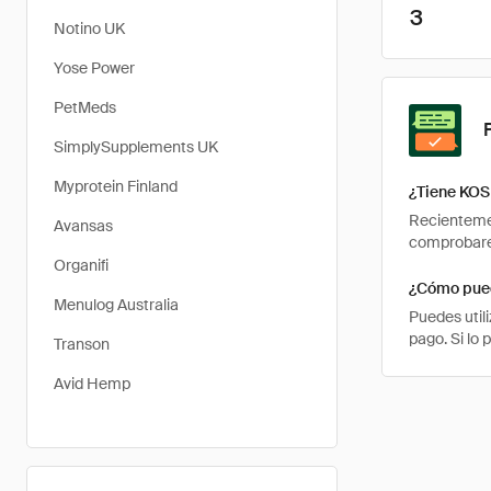
3
Notino UK
Yose Power
PetMeds
SimplySupplements UK
Myprotein Finland
¿Tiene KOS
Recientemen
Avansas
comprobarem
Organifi
¿Cómo pued
Menulog Australia
Puedes util
pago. Si lo
Transon
Avid Hemp