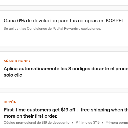
Gana 
6%
 de devolución para tus compras en KOSPET
Se aplican las 
Condiciones de PayPal Rewards
 y 
exclusiones
.
AÑADIR HONEY
Aplica automáticamente los 3 códigos durante el proc
solo clic
CUPÓN
First-time customers get $19 off + free shipping when t
more on their first order.
Código promocional de $19 de descuento
•
Mínimo de $119
•
Primera comp