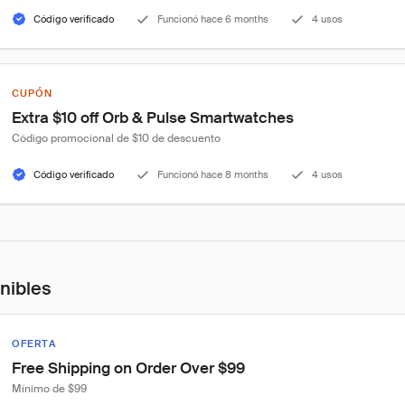
Código verificado
Funcionó hace 6 months
4 usos
CUPÓN
Extra $10 off Orb & Pulse Smartwatches
Código promocional de $10 de descuento
Código verificado
Funcionó hace 8 months
4 usos
onibles
OFERTA
Free Shipping on Order Over $99
Mínimo de $99