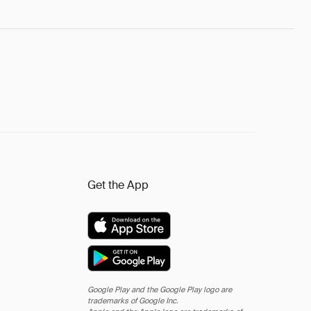
Get the App
Google Play and the Google Play logo are
trademarks of Google Inc.