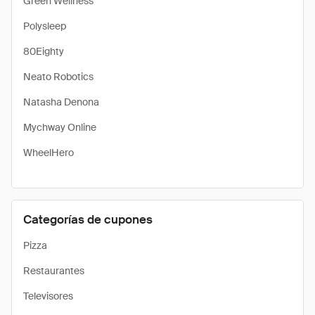
Green Wellness
Polysleep
80Eighty
Neato Robotics
Natasha Denona
Mychway Online
WheelHero
Categorías de cupones
Pizza
Restaurantes
Televisores